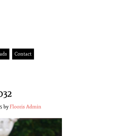
ads
Contact
032
15
by
Flooris Admin