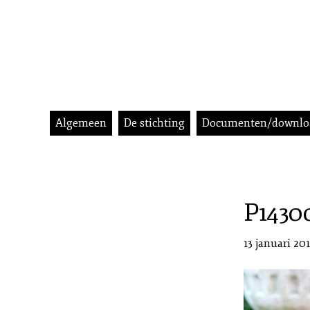
Algemeen
De stichting
Documenten/downlo
P1430
13 januari 20